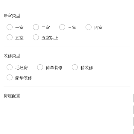
居室类型




一室
二室
三室
四室


五室
五室以上
装修类型



毛坯房
简单装修
精装修

豪华装修
房屋配置