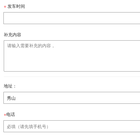
※
发车时间
补充内容
地址：
※
电话