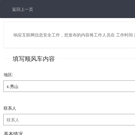
返回上一页
响应互联网信息安全工作，您发布的内容将工作人员在 工作时间
填写顺风车内容
地区:
联系人
基本情况